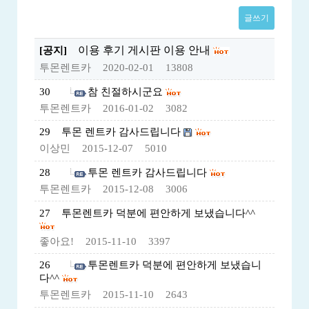
글쓰기
이용 후기 게시판 이용 안내
[공지]
투몬렌트카
2020-02-01
13808
30
참 친절하시군요
투몬렌트카
2016-01-02
3082
29
투몬 렌트카 감사드립니다
이상민
2015-12-07
5010
28
투몬 렌트카 감사드립니다
투몬렌트카
2015-12-08
3006
27
투몬렌트카 덕분에 편안하게 보냈습니다^^
좋아요!
2015-11-10
3397
26
투몬렌트카 덕분에 편안하게 보냈습니
다^^
투몬렌트카
2015-11-10
2643