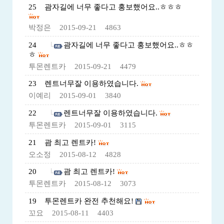
25
괌자길에 너무 좋다고 홍보했어요..ㅎㅎㅎ
박정은
2015-09-21
4863
24
괌자길에 너무 좋다고 홍보했어요..ㅎㅎ
ㅎ
투몬렌트카
2015-09-21
4479
23
렌트너무잘 이용하였습니다.
이예리
2015-09-01
3840
22
렌트너무잘 이용하였습니다.
투몬렌트카
2015-09-01
3115
21
괌 최고 렌트카!
오소정
2015-08-12
4828
20
괌 최고 렌트카!
투몬렌트카
2015-08-12
3073
19
투몬렌트카 완전 추천해요!
꼬요
2015-08-11
4403