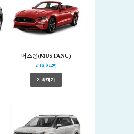
머스탱(MUSTANG)
24H(＄120)
예약대기