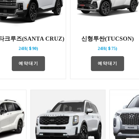
타크루즈(SANTA CRUZ)
신형투싼(TUCSON)
24H(＄90)
24H(＄75)
예약대기
예약대기