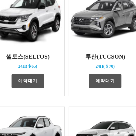
셀토스(SELTOS)
투산(TUCSON)
24H(＄65)
24H(＄70)
예약대기
예약대기