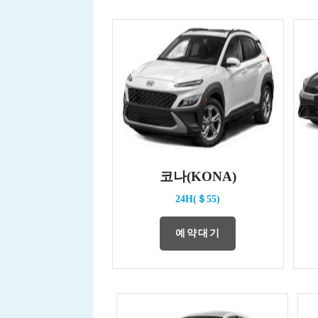
코나(KONA)
24H(＄55)
예약대기