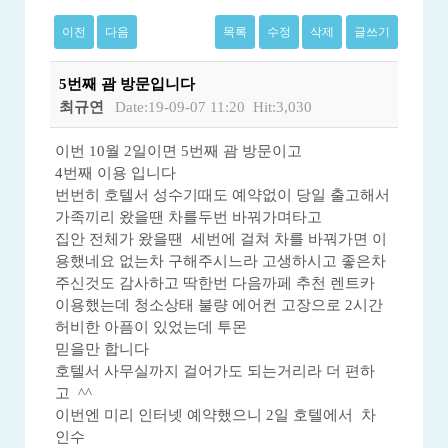
이전
다음
목록
수정
삭제
글쓰기
5번째 괌 방문입니다
최규연
Date:19-09-07 11:20
Hit:3,030
이번 10월 2일이면 5번째 괌 방문이고
4번째 이용 입니다
번번히 호텔서 성수기때도 예약없이 당일 출고해서
가족끼리 왔을땐 차를두번 바꿔가며타고
집안 전체가 왔을땐 세번에 걸쳐 차를 바꿔가면 이
용했네요 없는차 구해주시느라 고생하시고 좋은차
주신것도 감사하고 딱한번 다음까페 추천 렌트카
이용했는데 청소상태 불량 에어컨 고장으로 2시간
허비한 아픔이 있었는데 투몬
믿을만 합니다
호텔서 사무실까지 걸어가도 되는거리라 더 편하
고 ^^
이번엔 미리 인터넷 예약했으니 2일 호텔에서 차
인수