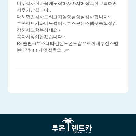
너무감사한마음에도착하자마자해장국한그륵하면
서후기남깁니다..
다시한번감사드리고최실장님정말감사합니다~
투몬렌트카와미드썸머크루즈모든스텝분들항상건
강하시고행복하세요~
꼭다시찾아뵙겠습니다~
PS 돌핀크루즈때빠진핸드폰도잠수로꺼내주신스텝
분대박~!!! 개멋졌음요...^^