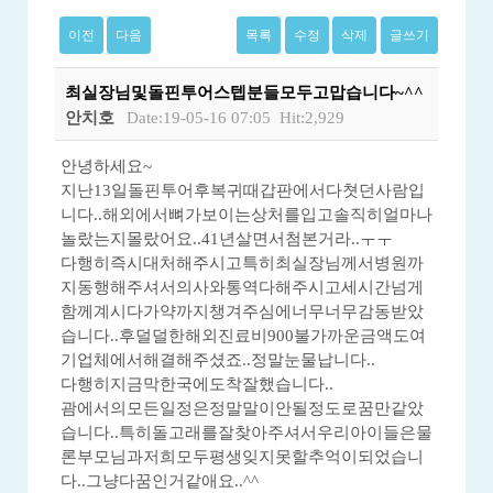
이전
다음
목록
수정
삭제
글쓰기
최실장님및돌핀투어스텝분들모두고맙습니다~^^
안치호
Date:19-05-16 07:05
Hit:2,929
안녕하세요~
지난13일돌핀투어후복귀때갑판에서다쳣던사람입
니다..해외에서뼈가보이는상처를입고솔직히얼마나
놀랐는지몰랐어요..41년살면서첨본거라..ㅜㅜ
다행히즉시대처해주시고특히최실장님께서병원까
지동행해주셔서의사와통역다해주시고세시간넘게
함께계시다가약까지챙겨주심에너무너무감동받았
습니다..후덜덜한해외진료비900불가까운금액도여
기업체에서해결해주셨죠..정말눈물납니다..
다행히지금막한국에도착잘했습니다..
괌에서의모든일정은정말말이안될정도로꿈만같았
습니다..특히돌고래를잘찾아주셔서우리아이들은물
론부모님과저희모두평생잊지못할추억이되었습니
다..그냥다꿈인거같애요..^^