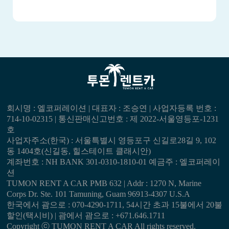
회시명 : 엘코퍼레이션 | 대표자 : 조승연 | 사업자등록 번호 :
714-10-02315 | 통신판매신고번호 : 제 2022-서울영등포-1231
호
사업자주소(한국) : 서울특별시 영등포구 신길로28길 9, 102
동 1404호(신길동, 힐스테이트 클래시안)
계좌번호 : NH BANK 301-0310-1810-01 예금주 : 엘코퍼레이
션
TUMON RENT A CAR PMB 632 | Addr : 1270 N, Marine
Corps Dr. Ste. 101 Tamuning, Guam 96913-4307 U.S.A
한국에서 괌으로 : 070-4290-1711, 54시간 초과 15불에서 20불
할인(택시비) | 괌에서 괌으로 : +671.646.1711
Copyright ⓒ TUMON RENT A CAR All rights reserved.