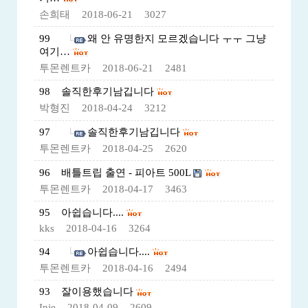
손희태
2018-06-21
3027
99
왜 안 유명한지 모르겠습니다 ㅜㅜ 그냥
여기…
투몬렌트카
2018-06-21
2481
98
솔직한후기남깁니다
박형진
2018-04-24
3212
97
솔직한후기남깁니다
투몬렌트카
2018-04-25
2620
96
배틀트립 출연 - 피아트 500L
투몬렌트카
2018-04-17
3463
95
아쉽습니다....
kks
2018-04-16
3264
94
아쉽습니다....
투몬렌트카
2018-04-16
2494
93
잘이용했습니다
Inje
2018-04-09
2609