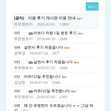
글쓰기
이용 후기 게시판 이용 안내
[공지]
투몬렌트카
2020-02-01
13809
105
마쯔다 차량 1일 렌트 후기
투몬렌트카
2018-08-20
2600
104
살면서 후기 처음씁니다
권혁성
2018-07-24
2977
103
살면서 후기 처음씁니다
투몬렌트카
2018-07-25
2406
102
마쯔다2일 추천합니다
강상현
2018-07-03
2566
101
마쯔다2일 추천합니다
투몬렌트카
2018-07-03
2303
100
왜 안 유명한지 모르겠습니다 ㅜㅜ 그냥 여
기…